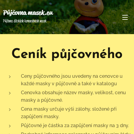
Půjčovna masek.eu
Půjčovna dětských karnevalových masek
Ceník půjčovného
Ceny půjčovného jsou uvedeny na cenovce u
každé masky v půjčovně a také v katalogu
Cenovka obsahuje název masky, velikost, cenu
masky a půjčovné.
Cena masky určuje výši zálohy, složené při
zapůjčení masky.
Půjčovné je částka za zapůjčení masky na 3 dny.