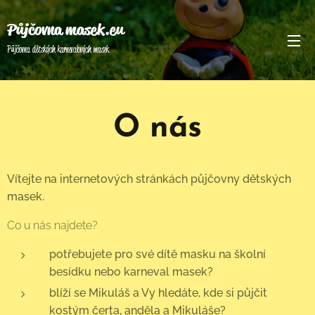
Půjčovna masek.eu
Půjčovna dětských karnevalových masek
O nás
Vítejte na internetových stránkách půjčovny dětských
masek.
Co u nás najdete?
potřebujete pro své dítě masku na školní
besídku nebo karneval masek?
blíží se Mikuláš a Vy hledáte, kde si půjčit
kostým čerta, anděla a Mikuláše?