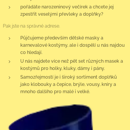
pořádáte narozeninový večírek a chcete jej
zpestřit veselými převleky a doplňky?
Pak jste na správné adrese.
Půjčujeme především dětské masky a
karnevalové kostýmy, ale i dospělí u nás najdou
co hledají.
U nás najdete více než pět set různých masek a
kostýmů pro holky, kluky, dámy i pány.
Samozřejmostí je i široký sortiment doplňků
jako klobouky a čepice, brýle, vousy, kníry a
mnoho dalšího pro malé i velké.